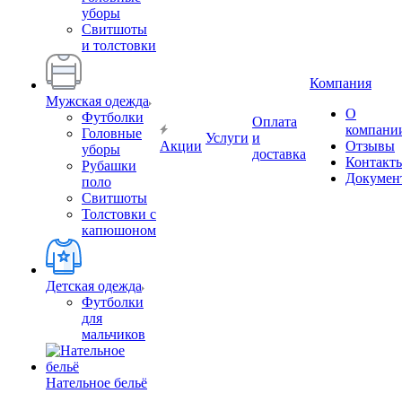
уборы
Свитшоты
и толстовки
Компания
Мужская одежда
О
Футболки
Оплата
компани
Головные
Услуги
и
Акции
Отзывы
уборы
доставка
Контакт
Рубашки
Докумен
поло
Свитшоты
Толстовки с
капюшоном
Детская одежда
Футболки
для
мальчиков
Нательное бельё