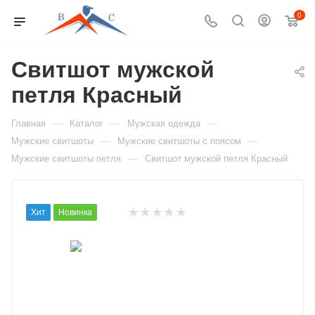
0
Свитшот мужской
петля Красный
—
—
—
Главная
Каталог
Мужская одежда
—
—
Мужские свитшоты
Мужские свитшоты с поясом
—
Мужские свитшоты петля
Свитшот мужской петля Красный
Хит
Новинка