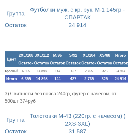
Футболки муж. с кр. рук. М-1 145гр -
Группа
СПАРТАК
Остаток
24 914
2XL/108
3XL/112
M/96
S/92
XL/104
XS/88
Итого
Цвет
Остаток
Остаток
Остаток
Остаток
Остаток
Остаток
Остаток
Красный
6 355
14 898
144
427
2 765
325
24 914
Итого
6 355
14 898
144
427
2 765
325
24 914
3) Свитшоты без пояса 240гр, футер с начесом, от
500шт 374руб
Толстовки М-43 (220гр. с начесом) (
Группа
2XS-3XL)
Остаток
31 587