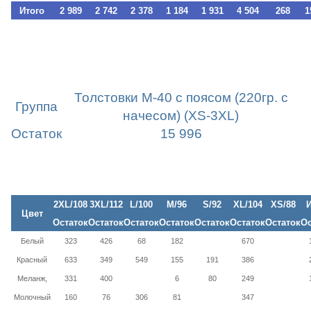
Итого
2 989
2 742
2 378
1 184
1 931
4 504
268
1
5) Толстовки с капюшоном, 240гр, футер с начесом, от
500шт 534руб.
Толстовки М-40 с поясом (220гр. с
Группа
начесом) (XS-3XL)
Остаток
15 996
2XL/108
3XL/112
L/100
M/96
S/92
XL/104
XS/88
И
Цвет
Остаток
Остаток
Остаток
Остаток
Остаток
Остаток
Остаток
Ос
Белый
323
426
68
182
670
Красный
633
349
549
155
191
386
Меланж,
331
400
6
80
249
Молочный
160
76
306
81
347