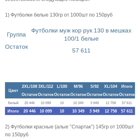
1) Футболки белые 130гр от 1000шт по 150руб
Футболки муж кор рук 130 в мешках
Группа
100/1 белые
Остаток
57 611
2XL/108
3XL/112
L/100
M/96
S/92
XL/104
Итого
Цвет
Остаток
Остаток
Остаток
Остаток
Остаток
Остаток
Остаток
Белый
20 446
10 099
10
10 349
3 949
12 758
57 611
Итого
20 446
10 099
10
10 349
3 949
12 758
57 611
2) Футболки красные (алые "Спартак") 145гр от 1000шт
по 150руб